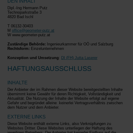
DEN INHALT
Dipl.-Ing Hermann Putz
Technoparkstraße 3
4820 Bad Ischl
T 06132-30403
M
office@geometer-putz.at
W www.geometer-putz.at
Zuständige Behörde:
Ingenieurkammer für OÖ und Salzburg
Rechtsform:
Einzelunternehmen
Konzeption und Umsetzung
:
DI (FH) Jutta Laserer
HAFTUNGSAUSSCHLUSS
INHALTE
Der Anbieter der im Rahmen dieser Website bereitgestellten Inhalte
übernimmt keine Gewähr für deren Richtigkeit, Vollständigkeit und
Aktualität. Die Nutzung der Inhalte der Website erfolgt auf eigene
Gefahr und begründet alleine keinerlei Vertragsverhältnis zwischen
dem Nutzer und dem Anbieter.
EXTERNE LINKS
Diese Website enthält externe Links, also Verknüpfungen zu
Websites Dritter. Diese Websites unterliegen der Haftung des
jeweiligen Betreibers. Der Anbieter hat keinerlei Einfluss auf die